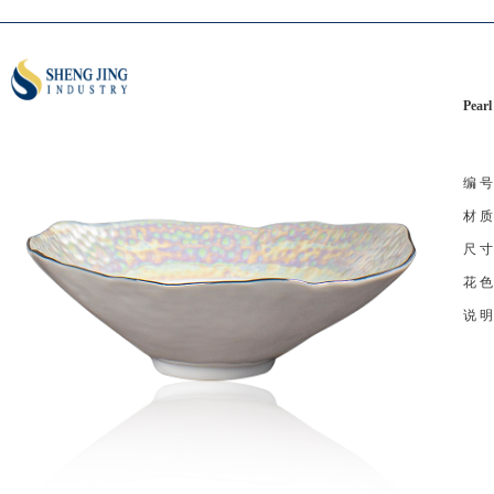
Pearl
编 
材 
尺 
花 
说 