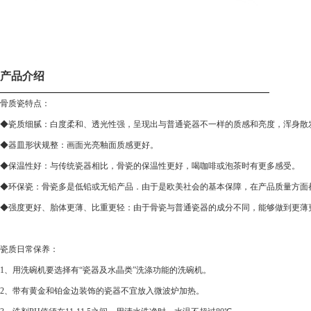
产品介绍
骨质瓷特点：
◆瓷质细腻：白度柔和、透光性强，呈现出与普通瓷器不一样的质感和亮度，浑身散
◆器皿形状规整：画面光亮釉面质感更好。
◆保温性好：与传统瓷器相比，骨瓷的保温性更好，喝咖啡或泡茶时有更多感受。
◆环保瓷：骨瓷多是低铅或无铅产品．由于是欧美社会的基本保障，在产品质量方面
◆强度更好、胎体更薄、比重更轻：由于骨瓷与普通瓷器的成分不同，能够做到更薄
瓷质日常保养：
1、用洗碗机要选择有“瓷器及水晶类”洗涤功能的洗碗机。
2、带有黄金和铂金边装饰的瓷器不宜放入微波炉加热。