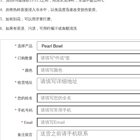
3、洗剂PH值须在11-11.5之间，用清水洗净时，水温不超过80℃
4、勿将热杯直接浸入冷水中，以免温度迅速改变损伤瓷质。
5、如有刮花，可以用牙膏打磨。
6、如果有茶渍、污渍，可用柠檬汁或食醋清洗
*
选择产品
*
订购数量
*
颜色
*
收货地址
*
您的姓名
*
手机号码
*
Email
备注留言