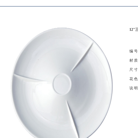
12
编 
材 
尺 
花 
说 