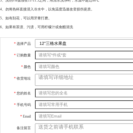
3、洗剂PH值须在11-11.5之间，用清水洗净时，水温不超过80℃
4、勿将热杯直接浸入冷水中，以免温度迅速改变损伤瓷质。
5、如有刮花，可以用牙膏打磨。
6、如果有茶渍、污渍，可用柠檬汁或食醋清洗
*
选择产品
*
订购数量
*
颜色
*
收货地址
*
您的姓名
*
手机号码
*
Email
备注留言