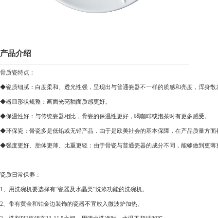
产品介绍
骨质瓷特点：
◆瓷质细腻：白度柔和、透光性强，呈现出与普通瓷器不一样的质感和亮度，浑身散
◆器皿形状规整：画面光亮釉面质感更好。
◆保温性好：与传统瓷器相比，骨瓷的保温性更好，喝咖啡或泡茶时有更多感受。
◆环保瓷：骨瓷多是低铅或无铅产品．由于是欧美社会的基本保障，在产品质量方面
◆强度更好、胎体更薄、比重更轻：由于骨瓷与普通瓷器的成分不同，能够做到更薄
瓷质日常保养：
1、用洗碗机要选择有“瓷器及水晶类”洗涤功能的洗碗机。
2、带有黄金和铂金边装饰的瓷器不宜放入微波炉加热。