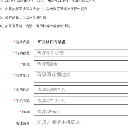
3、洗剂PH值须在11-11.5之间，用清水洗净时，水温不超过80℃
4、勿将热杯直接浸入冷水中，以免温度迅速改变损伤瓷质。
5、如有刮花，可以用牙膏打磨。
6、如果有茶渍、污渍，可用柠檬汁或食醋清洗
*
选择产品
*
订购数量
*
颜色
*
收货地址
*
您的姓名
*
手机号码
*
Email
备注留言