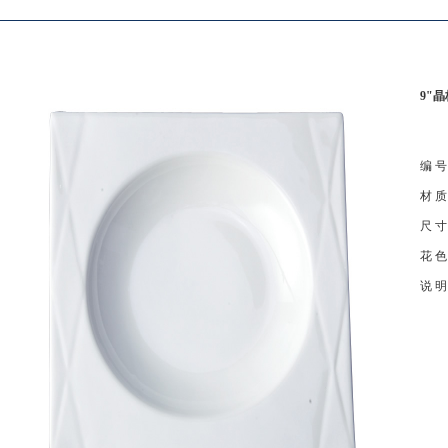
9"
编 
材 
尺 
花 
说 