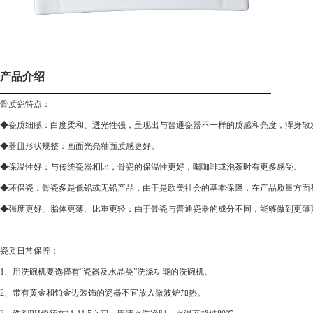
产品介绍
骨质瓷特点：
◆瓷质细腻：白度柔和、透光性强，呈现出与普通瓷器不一样的质感和亮度，浑身散
◆器皿形状规整：画面光亮釉面质感更好。
◆保温性好：与传统瓷器相比，骨瓷的保温性更好，喝咖啡或泡茶时有更多感受。
◆环保瓷：骨瓷多是低铅或无铅产品．由于是欧美社会的基本保障，在产品质量方面
◆强度更好、胎体更薄、比重更轻：由于骨瓷与普通瓷器的成分不同，能够做到更薄
瓷质日常保养：
1、用洗碗机要选择有“瓷器及水晶类”洗涤功能的洗碗机。
2、带有黄金和铂金边装饰的瓷器不宜放入微波炉加热。