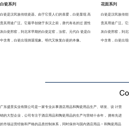
白瓷系列
花面系列
白瓷是汉民族传统瓷器。由于它受人们的喜爱，白瓷显现 高
白瓷是汉民族传统
贵其用途广泛。它最早创烧于东汉之前，唐代有名的过 渡性
贵其用途广泛。它
灰白瓷邢窑，到北宋早期的白瓷定窑，汝窑。元代白 瓷是白
灰白瓷邢窑，到北
中含青，白瓷出现倒退现象。明代又恢复白瓷的本像。
中含青，白瓷出现
广东盛景实业有限公司是一家专业从事酒店用品和陶瓷用品生产、研发、设 计营
销的大型企业，公司专注于酒店用品和陶瓷用品的生产与营销十余年， 拥有先进
的市场运营经验和严格的品质控制体系，同时保持与国内酒店用品 > 和陶瓷用品